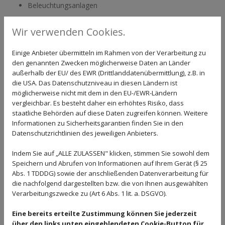
Beleuchtungsanlagen
Schaltanlagenbau
Wir verwenden Cookies.
EDV-Netzwerke
Satellitenanlagen
Einige Anbieter übermitteln im Rahmen von der Verarbeitung zu
den genannten Zwecken möglicherweise Daten an Länder
Aufstellung Baustromverteilungen
außerhalb der EU/ des EWR (Drittlanddatenübermittlung), z.B. in
die USA. Das Datenschutzniveau in diesen Ländern ist
Überprüfung ortsfester und ortsveränderlicher elektrischer
möglicherweise nicht mit dem in den EU-/EWR-Ländern
Anlagen
vergleichbar. Es besteht daher ein erhöhtes Risiko, dass
E-Check
staatliche Behörden auf diese Daten zugreifen können. Weitere
Informationen zu Sicherheitsgarantien finden Sie in den
Datentechnik
Datenschutzrichtlinien des jeweiligen Anbieters.
Im Laufe der Jahre konnten wir bereits zahlreiche zufriedene
Indem Sie auf „ALLE ZULASSEN" klicken, stimmen Sie sowohl dem
Kunden mit unserer Leistung überzeugen. Aber überzeugen Sie
Speichern und Abrufen von Informationen auf Ihrem Gerät (§ 25
sich am besten selbst: Für ein individuelles Angebot stehen wir
Abs. 1 TDDDG) sowie der anschließenden Datenverarbeitung für
Ihnen gerne telefonisch oder über unser
Kontaktformular
zur
die nachfolgend dargestellten bzw. die von Ihnen ausgewählten
Verfügung.
Verarbeitungszwecke zu (Art 6 Abs. 1 lit. a. DSGVO).
Wir freuen uns auf Sie!
Ihr Team der Elektro-Arnold GmbH & Co. KG in Stendal.
Eine bereits erteilte Zustimmung können Sie jederzeit
über den links unten eingeblendeten Cookie-Button für